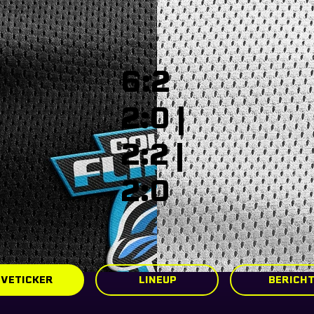
6:2
2:0 |
2:2 |
2:0
IVETICKER
LINEUP
BERICH