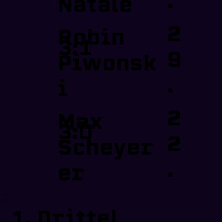
.
Natale
2
Robin
3:1
9
Piwonsk
.
i
2
Max
3:0
2
Scheyer
.
er
1. Drittel