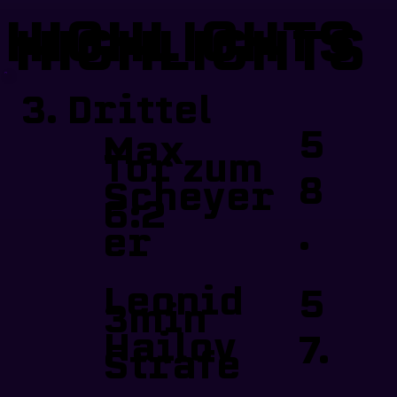
HIGHLIGHTS
HIGHLIGHTS
3. Drittel
5
Max
Tor zum
8
Scheyer
6:2
.
er
Leonid
5
3min
Hailov
7.
Strafe