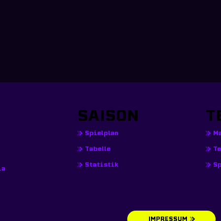
SAISON
T
Spielplan
M
T
Tabelle
Sp
Statistik
ia
IMPRESSUM