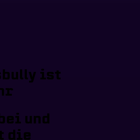
bully ist
hr
bei und
t die