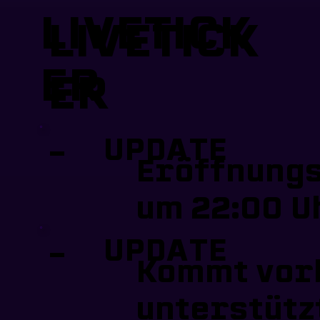
LIVETICK
LIVETICK
ER
ER
UPDATE
-
Eröffnungs
um 22:00 U
UPDATE
-
Kommt vor
unterstütz