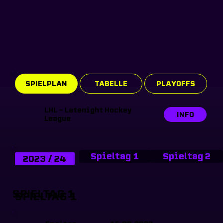
SPIELPLAN
TABELLE
PLAYOFFS
LHL - Latenight Hockey
INFO
League
Spieltag 1
Spieltag 2
2023 / 24
SPIELTAG 1
SPIELTAG 1