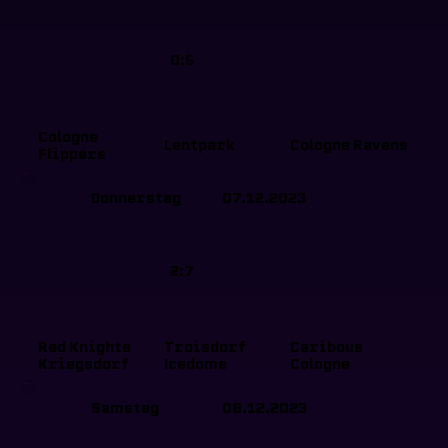
0:5
Cologne
Lentpark
Cologne Ravens
Flippers
Donnerstag
07.12.2023
2:7
Red Knights
Troisdorf
Caribous
Kriegsdorf
Icedome
Cologne
Samstag
08.12.2023