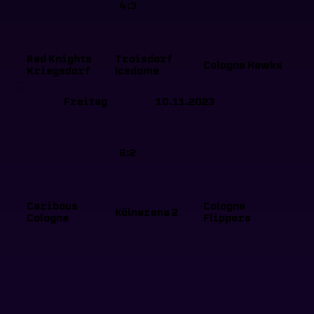
4:3
Red Knights
Troisdorf
Cologne Hawks
Kriegsdorf
Icedome
Freitag
10.11.2023
6:2
Caribous
Cologne
Kölnarena 2
Cologne
Flippers