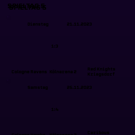
SPIELTAG 5
SPIELTAG 5
Dienstag
21.11.2023
1:3
Red Knights
Cologne Ravens
Kölnarena 2
Kriegsdorf
Samstag
25.11.2023
1:4
Caribous