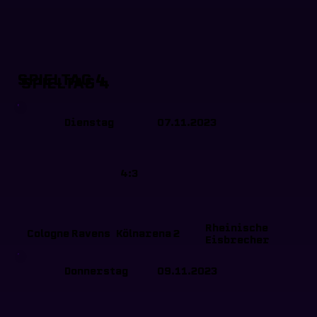
SPIELTAG 4
SPIELTAG 4
Dienstag
07.11.2023
4:3
Rheinische
Cologne Ravens
Kölnarena 2
Eisbrecher
Donnerstag
09.11.2023