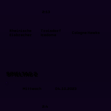
2:13
Rheinische
Troisdorf
Cologne Hawks
Eisbrecher
Icedome
SPIELTAG 2
SPIELTAG 2
Mittwoch
04.10.2023
2:4