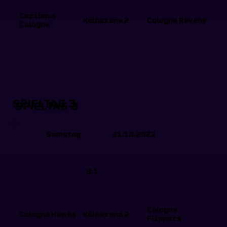
Caribous
Kölnarena 2
Cologne Ravens
Cologne
SPIELTAG 3
SPIELTAG 3
Samstag
21.10.2023
9:1
Cologne
Cologne Hawks
Kölnarena 2
Flippers