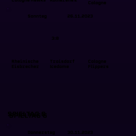
Cologne Hawks
Kölnarena 2
Cologne
Sonntag
26.11.2023
3:8
Rheinische
Troisdorf
Cologne
Eisbrecher
Icedome
Flippers
SPIELTAG 6
SPIELTAG 6
Donnerstag
30.11.2023