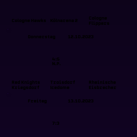
Cologne
Cologne Hawks
Kölnarena 2
Flippers
Donnerstag
12.10.2023
4:5
N.P.
Red Knights
Troisdorf
Rheinische
Kriegsdorf
Icedome
Eisbrecher
Freitag
13.10.2023
7:3