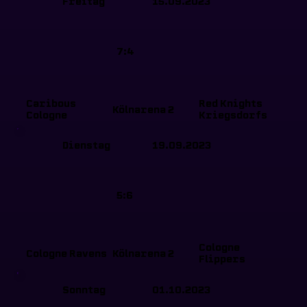
Freitag
15.09.2023
7:4
Caribous
Red Knights
Kölnarena 2
Cologne
Kriegsdorfs
Dienstag
19.09.2023
5:6
Cologne
Cologne Ravens
Kölnarena 2
Flippers
Sonntag
01.10.2023