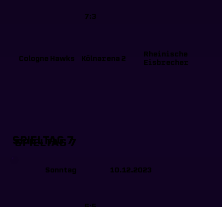
7:3
Rheinische
Cologne Hawks
Kölnarena 2
Eisbrecher
SPIELTAG 7
SPIELTAG 7
Sonntag
10.12.2023
6:5