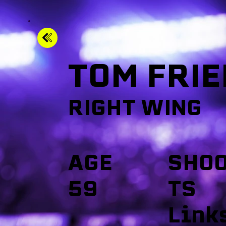
TOM FRI
RIGHT WING
SHO
AGE
TS
59
Link