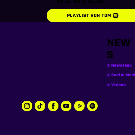
PLAYLIST VON TOM
NEW
S
Newsfeed
Social Med
Videos