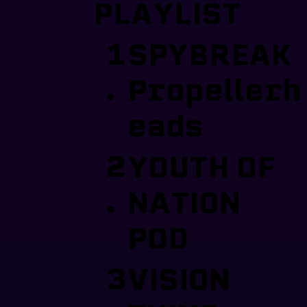
PLAYLIST
1
SPYBREAK
.
Propellerh
eads
2
YOUTH OF
.
NATION
POD
3
VISION