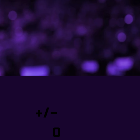
+/-
0