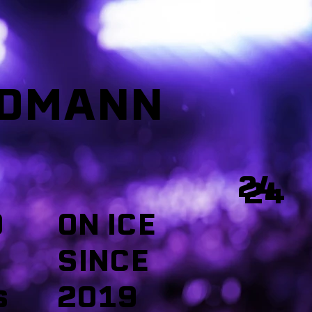
EDMANN
24
24
O
ON ICE
SINCE
s
2019