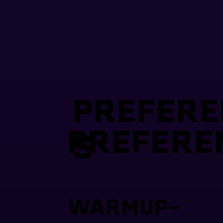
PREFERE
PREFERE
S
WARMUP-