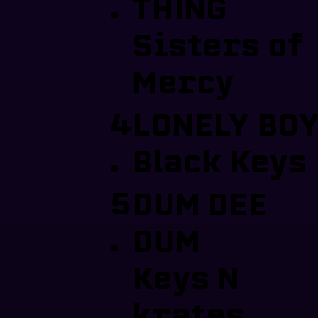
.
THING
Sisters of
Mercy
4
LONELY BO
.
Black Keys
5
DUM DEE
.
DUM
Keys N
krates