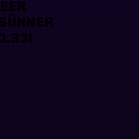
EER
SÜNNER
0.33l