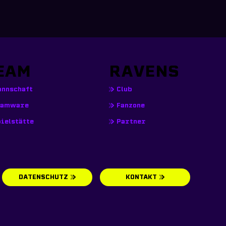
EAM
RAVENS
annschaft
Club
eamware
Fanzone
ielstätte
Partner
DATENSCHUTZ
KONTAKT